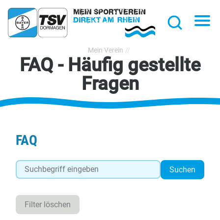
hließen
Na
Suche
TSV
Mein Verein
FAQ - Häufig gestellte
Bayer
Dormagen
Fragen
1920
e.V.
FAQ
FAQ
Suchen
durchsuchen
Filter löschen