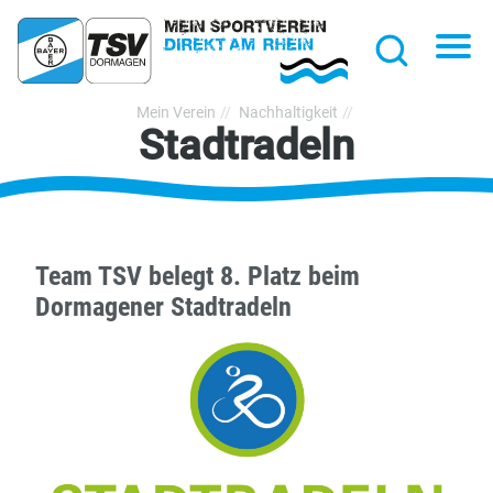
hließen
Na
Suche
TSV
Mein Verein
Nachhaltigkeit
Stadtradeln
Bayer
Dormagen
1920
e.V.
Team TSV belegt 8. Platz beim
Dormagener Stadtradeln