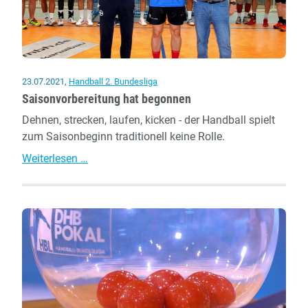
Entscheidung
im
Einzel
23.07.2021
,
Handball 2. Bundesliga
Saisonvorbereitung hat begonnen
Dehnen, strecken, laufen, kicken - der Handball spielt
zum Saisonbeginn traditionell keine Rolle.
Saisonvorbereitung
Weiterlesen …
hat
begonnen