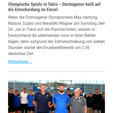
Olympische Spiele in Tokio – Dormagener heiß auf
die Entscheidung im Einzel
Wenn die Dormagener Olympioniken Max Hartung,
Matyas Szabo und Benedikt Wagner am Samstag, den
24. Juli in Tokio auf die Planche treten, werden in
Deutschland die allermeisten noch in ihren Betten
liegen, denn aufgrund der Zeitverschiebung von sieben
Stunden startet der Einzelwettbewerb um 2:30
deutscher Zeit.
Olympische
Weiterlesen …
Spiele
in
Tokio
–
Dormagener
heiß
auf
die