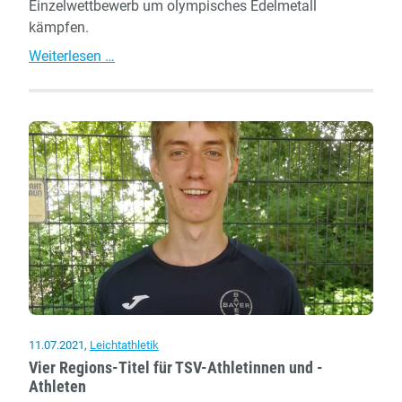
Einzelwettbewerb um olympisches Edelmetall
kämpfen.
Dormagener
Weiterlesen …
Delegation
reist
von
Köln
nach
Tokio
11.07.2021
,
Leichtathletik
Vier Regions-Titel für TSV-Athletinnen und -
Athleten