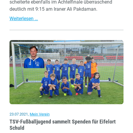
scheiterte ebenfalls im Achtelfinale überraschend
deutlich mit 9:15 am Iraner Ali Pakdaman.
Olympische
Weiterlesen …
Spiele
in
Tokio
–
Frühes
Aus
im
Einzel
für
Hartung,
Szabo
&
Wagner
23.07.2021
,
Mein Verein
TSV-Fußballjugend sammelt Spenden für Eifelort
Schuld