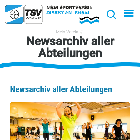
hließen
Na
Suche
TSV
Mein Verein
Newsarchiv aller
Bayer
Dormagen
Abteilungen
1920
e.V.
Newsarchiv aller Abteilungen