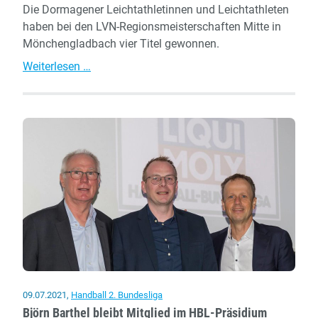
Die Dormagener Leichtathletinnen und Leichtathleten
haben bei den LVN-Regionsmeisterschaften Mitte in
Mönchengladbach vier Titel gewonnen.
Vier
Weiterlesen …
Regions-
Titel
für
TSV-
Athletinnen
und
-
Athleten
09.07.2021
,
Handball 2. Bundesliga
Björn Barthel bleibt Mitglied im HBL-Präsidium