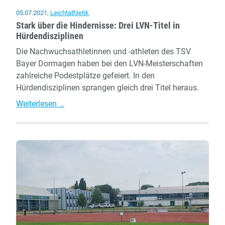
05.07.2021
,
Leichtathletik
Stark über die Hindernisse: Drei LVN-Titel in
Hürdendisziplinen
Die Nachwuchsathletinnen und -athleten des TSV
Bayer Dormagen haben bei den LVN-Meisterschaften
zahlreiche Podestplätze gefeiert. In den
Hürdendisziplinen sprangen gleich drei Titel heraus.
Stark
Weiterlesen …
über
die
Hindernisse:
Drei
LVN-
Titel
in
Hürdendisziplinen