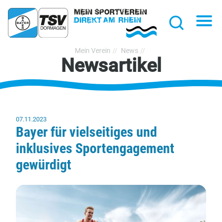
hließen
Na
Suche
TSV
Mein Verein
News
Newsartikel
Bayer
Dormagen
1920
e.V.
07.11.2023
Bayer für vielseitiges und
inklusives Sportengagement
gewürdigt