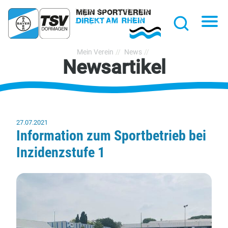
hließen
Na
Suche
TSV
Mein Verein
News
Newsartikel
Bayer
Dormagen
1920
e.V.
27.07.2021
Information zum Sportbetrieb bei
Inzidenzstufe 1