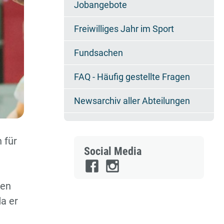
Jobangebote
TSV erhält erneut
Nachhaltigkeitszertifikat
Freiwilliges Jahr im Sport
Wasser - World Water Run
Fundsachen
Stadtradeln
FAQ - Häufig gestellte Fragen
Newsarchiv aller Abteilungen
 für
Social Media
men
a er