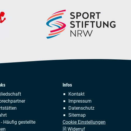
nks
Infos
tion
Navigation
liedschaft
Kontakt
ringen
überspringen
prechpartner
Impressum
tstätten
Datenschutz
hrt
Sitemap
- Häufig gestellte
Cookie Einstellungen
gen
🗎 Widerruf