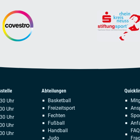
stelle
Abteilungen
Quickli
Navigation
Naviga
Basketball
Mitg
.30 Uhr
überspringen
übersp
Freizeitsport
Ans
00 Uhr
Fechten
Spor
:30 Uhr
Fußball
Anfa
00 Uhr
Handball
FAQ 
00 Uhr
Judo
Fra