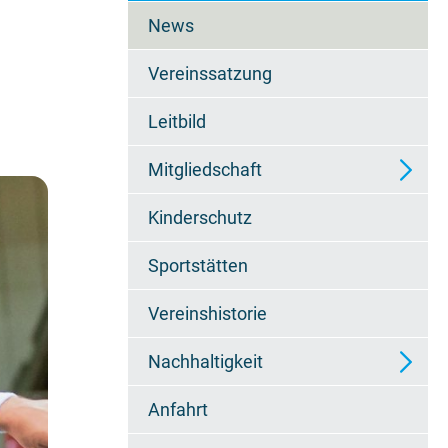
überspringen
News
Vereinssatzung
Leitbild
Mitgliedschaft
Kinderschutz
Ansprechpartner
Sportstätten
Beitragsordnung / Kosten
Vereinshistorie
Datenschutzerklärung
Nachhaltigkeit
Anfahrt
Photovoltaik und Ökostrom