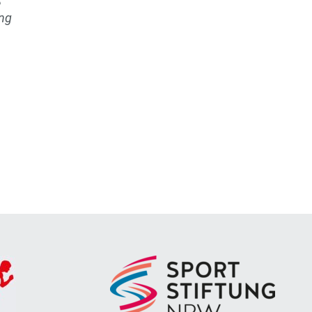
e
ung