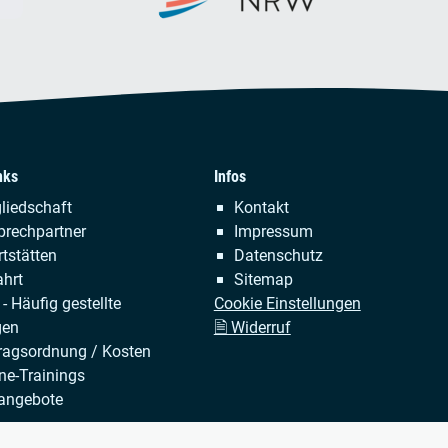
nks
Infos
tion
Navigation
liedschaft
Kontakt
ringen
überspringen
prechpartner
Impressum
tstätten
Datenschutz
hrt
Sitemap
- Häufig gestellte
Cookie Einstellungen
gen
🗎 Widerruf
ragsordnung / Kosten
ne-Trainings
angebote