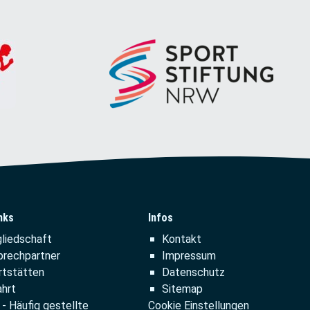
nks
Infos
tion
Navigation
liedschaft
Kontakt
ringen
überspringen
prechpartner
Impressum
rtstätten
Datenschutz
hrt
Sitemap
- Häufig gestellte
Cookie Einstellungen