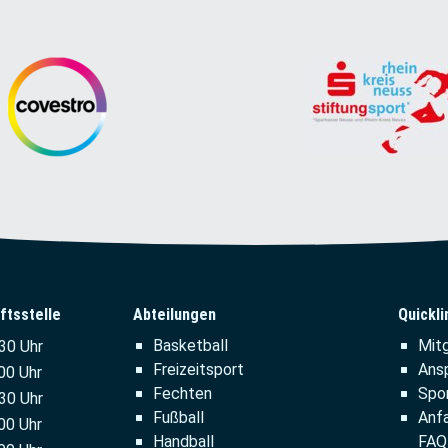
ftsstelle
Abteilungen
Quickli
Navigation
Naviga
Basketball
Mitg
.30 Uhr
überspringen
übersp
Freizeitsport
Ans
00 Uhr
Fechten
Spo
:30 Uhr
Fußball
Anfa
00 Uhr
Handball
FAQ 