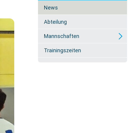
überspringen
News
Abteilung
Mannschaften
Trainingszeiten
U10
U12
U14
U16/2
U16/1
U18