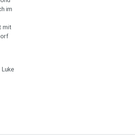
 Und
ch im
t mit
orf
, Luke