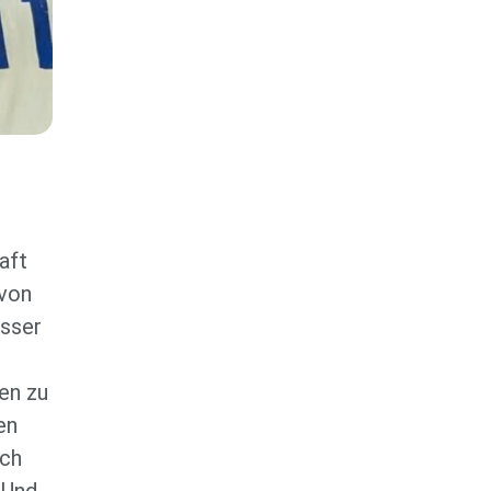
Herren
aft
 von
esser
en zu
en
ich