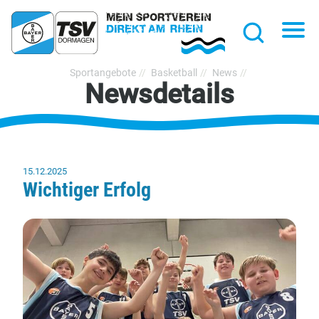
hließen
Na
Suche
TSV
Sportangebote
Basketball
News
Newsdetails
Bayer
Dormagen
1920
e.V.
15.12.2025
Wichtiger Erfolg