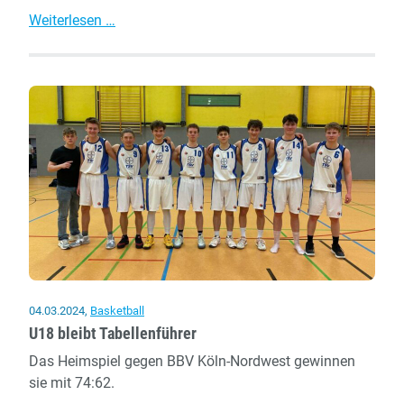
U16/1
Weiterlesen …
macht
ein
sehr
gutes
Spiel
04.03.2024
,
Basketball
U18 bleibt Tabellenführer
Das Heimspiel gegen BBV Köln-Nordwest gewinnen
sie mit 74:62.