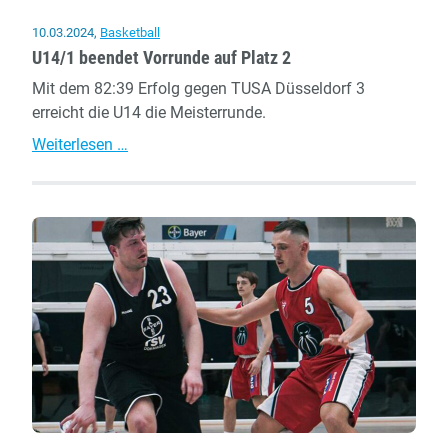
10.03.2024
,
Basketball
U14/1 beendet Vorrunde auf Platz 2
Mit dem 82:39 Erfolg gegen TUSA Düsseldorf 3
erreicht die U14 die Meisterrunde.
U14/1
Weiterlesen …
beendet
Vorrunde
auf
Platz
2