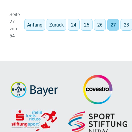
gegen
TG
Seite
Düsseldorf
27
Anfang
Zurück
24
25
26
27
28
5.
von
54