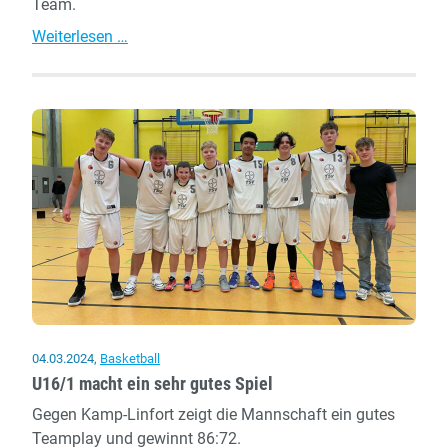
Team.
Die
Weiterlesen …
U12
gewinnt
in
Barmen
04.03.2024
,
Basketball
U16/1 macht ein sehr gutes Spiel
Gegen Kamp-Linfort zeigt die Mannschaft ein gutes
Teamplay und gewinnt 86:72.