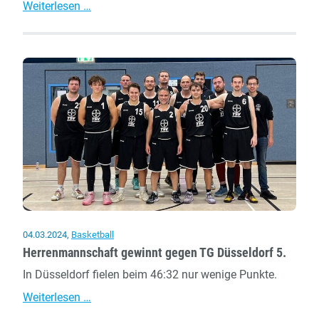
U18
Weiterlesen …
bleibt
Tabellenführer
04.03.2024
,
Basketball
Herrenmannschaft gewinnt gegen TG Düsseldorf 5.
In Düsseldorf fielen beim 46:32 nur wenige Punkte.
Herrenmannschaft
Weiterlesen …
gewinnt