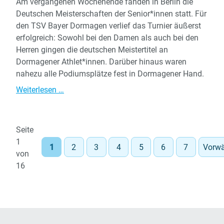
Am vergangenen Wochenende fanden in Berlin die
Deutschen Meisterschaften der Senior*innen statt. Für
den TSV Bayer Dormagen verlief das Turnier äußerst
erfolgreich: Sowohl bei den Damen als auch bei den
Herren gingen die deutschen Meistertitel an
Dormagener Athlet*innen. Darüber hinaus waren
nahezu alle Podiumsplätze fest in Dormagener Hand.
Deutsche
Weiterlesen …
Meisterschaften
in
Berlin:
Seite
Dormagen
1
1
2
3
4
5
6
7
Vorwä
dominiert
von
die
16
Podiumsplätze