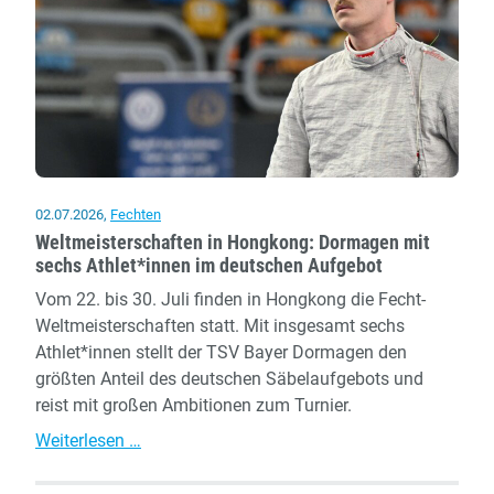
Auftritt
des
Dormagener
Nachwuchses
02.07.2026
,
Fechten
Weltmeisterschaften in Hongkong: Dormagen mit
sechs Athlet*innen im deutschen Aufgebot
Vom 22. bis 30. Juli finden in Hongkong die Fecht-
Weltmeisterschaften statt. Mit insgesamt sechs
Athlet*innen stellt der TSV Bayer Dormagen den
größten Anteil des deutschen Säbelaufgebots und
reist mit großen Ambitionen zum Turnier.
Weltmeisterschaften
Weiterlesen …
in
Hongkong: