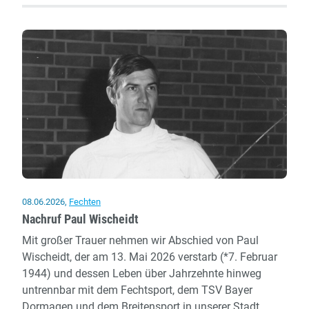
Antony:
Dormagen
will
Medaillen
aus
Frankreich
mitbringen
08.06.2026
,
Fechten
Nachruf Paul Wischeidt
Mit großer Trauer nehmen wir Abschied von Paul
Wischeidt, der am 13. Mai 2026 verstarb (*7. Februar
1944) und dessen Leben über Jahrzehnte hinweg
untrennbar mit dem Fechtsport, dem TSV Bayer
Dormagen und dem Breitensport in unserer Stadt