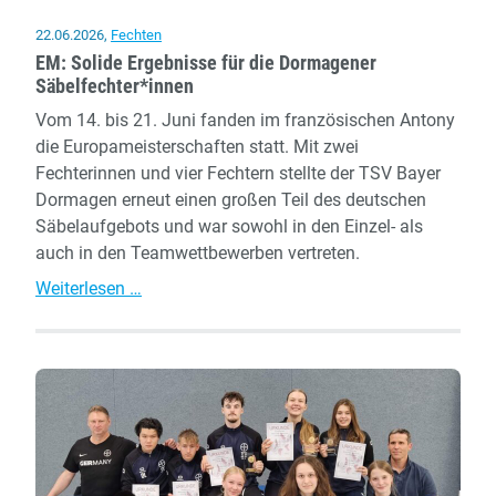
22.06.2026
,
Fechten
EM: Solide Ergebnisse für die Dormagener
Säbelfechter*innen
Vom 14. bis 21. Juni fanden im französischen Antony
die Europameisterschaften statt. Mit zwei
Fechterinnen und vier Fechtern stellte der TSV Bayer
Dormagen erneut einen großen Teil des deutschen
Säbelaufgebots und war sowohl in den Einzel- als
auch in den Teamwettbewerben vertreten.
EM:
Weiterlesen …
Solide
Ergebnisse
für
die
Dormagener
Säbelfechter*innen