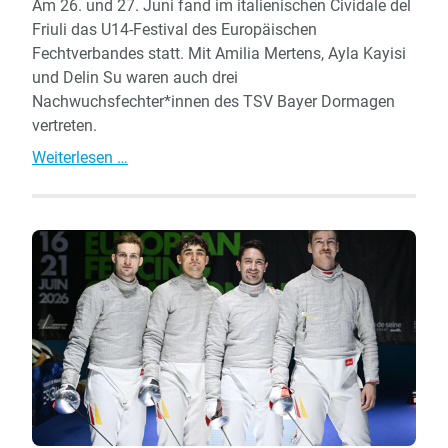
Am 26. und 27. Juni fand im italienischen Cividale del
Friuli das U14-Festival des Europäischen
Fechtverbandes statt. Mit Amilia Mertens, Ayla Kayisi
und Delin Su waren auch drei
Nachwuchsfechter*innen des TSV Bayer Dormagen
vertreten.
U14-
Weiterlesen …
Festival
in
Italien:
Dormagener
Nachwuchs
überzeugt