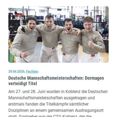
Dormagen
mit
sechs
Athlet*innen
im
deutschen
Aufgebot
29.06.2026
,
Fechten
Deutsche Mannschaftsmeisterschaften: Dormagen
verteidigt Titel
Am 27. und 28. Juni wurden in Koblenz die Deutschen
Mannschaftsmeisterschaften ausgetragen und
erstmals fanden die Titelkämpfe sämtlicher
Disziplinen an einem gemeinsamen Austragungsort
statt. Gastgeber war der CTG Koblenz, der die