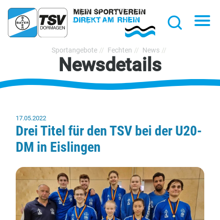
hließen
Na
Suche
TSV
Sportangebote
Fechten
News
Newsdetails
Bayer
Dormagen
1920
e.V.
17.05.2022
Drei Titel für den TSV bei der U20-
DM in Eislingen