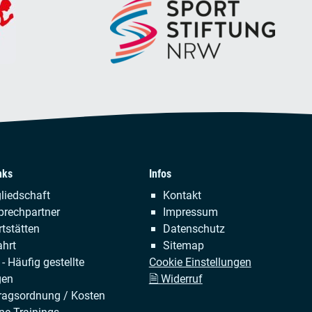
nks
Infos
tion
Navigation
liedschaft
Kontakt
ringen
überspringen
prechpartner
Impressum
tstätten
Datenschutz
hrt
Sitemap
- Häufig gestellte
Cookie Einstellungen
gen
🗎 Widerruf
ragsordnung / Kosten