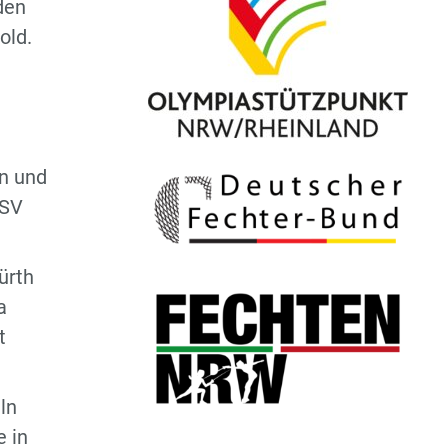
den
old.
n und
FSV
ürth
a
t
ln
e in