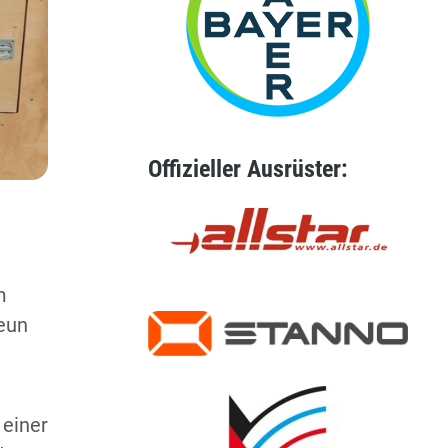
Offizieller Ausrüster:
m
Neun
 einer