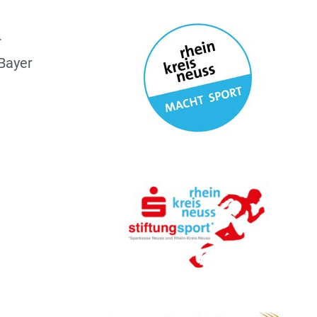
r
 Bayer