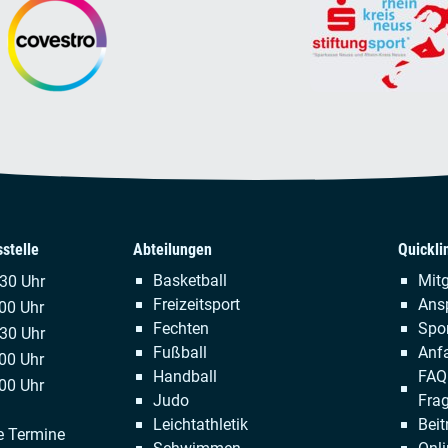
stelle
Abteilungen
Quickli
Navigation
Naviga
Basketball
Mitg
.30 Uhr
überspringen
übersp
Freizeitsport
Ans
00 Uhr
Fechten
Spor
:30 Uhr
Fußball
Anfa
00 Uhr
Handball
FAQ 
00 Uhr
Judo
Fra
Leichtathletik
Beit
e Termine