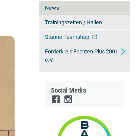
überspringen
News
Trainingszeiten / Hallen
Stanno Teamshop
Förderkreis Fechten Plus 2001
e.V.
Mitglied werden
Ansprechpartner
Social Media