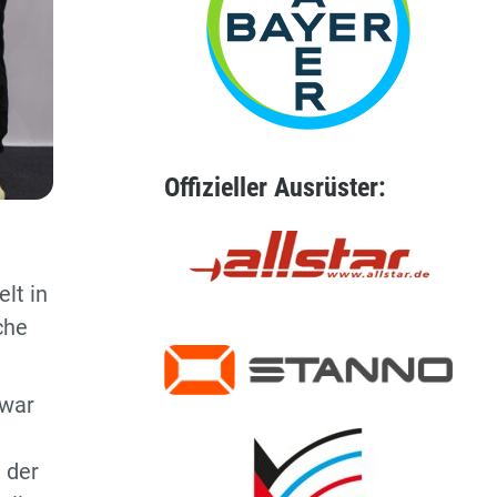
Offizieller Ausrüster:
lt in
che
 war
 der