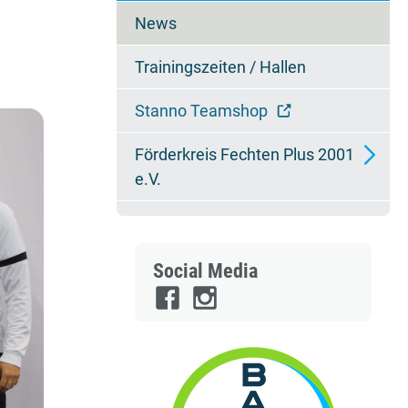
überspringen
News
Trainingszeiten / Hallen
Stanno Teamshop
Förderkreis Fechten Plus 2001
e.V.
Mitglied werden
Ansprechpartner
Social Media