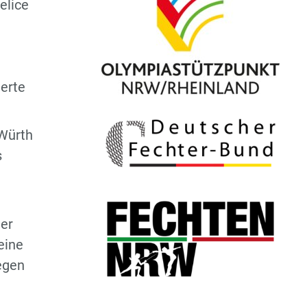
elice
terte
Würth
s
er
eine
egen