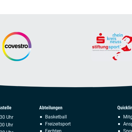
stelle
Abteilungen
Quickli
Navigation
Naviga
Basketball
Mitg
.30 Uhr
überspringen
übersp
Freizeitsport
Ans
00 Uhr
Fechten
Spor