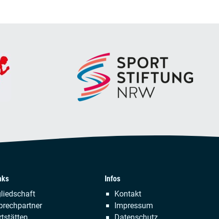
nks
Infos
tion
Navigation
liedschaft
Kontakt
ringen
überspringen
prechpartner
Impressum
tstätten
Datenschutz