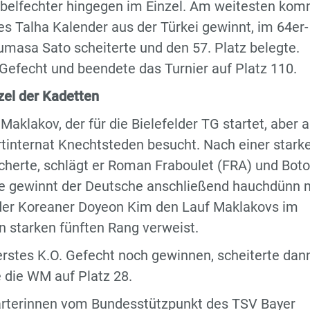
äbelfechter hingegen im Einzel. Am weitesten kom
es Talha Kalender aus der Türkei gewinnt, im 64er-
masa Sato scheiterte und den 57. Platz belegte.
-Gefecht und beendete das Turnier auf Platz 110.
zel der Kadetten
 Maklakov, der für die Bielefelder TG startet, aber 
tinternat Knechtsteden besucht. Nach einer stark
sicherte, schlägt er Roman Fraboulet (FRA) und Bot
ale gewinnt der Deutsche anschließend hauchdünn 
 der Koreaner Doyeon Kim den Lauf Maklakovs im
en starken fünften Rang verweist.
stes K.O. Gefecht noch gewinnen, scheiterte dan
 die WM auf Platz 28.
arterinnen vom Bundesstützpunkt des TSV Bayer