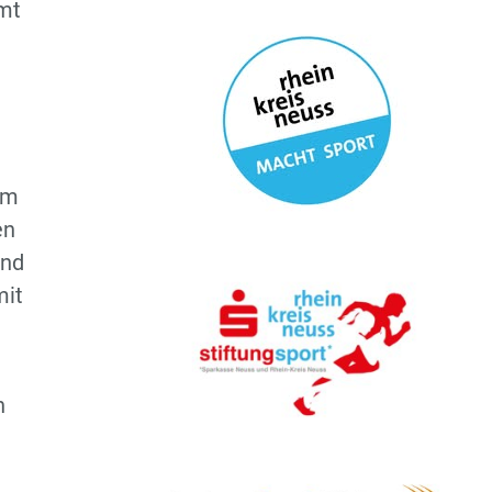
mt
am
en
ond
mit
n