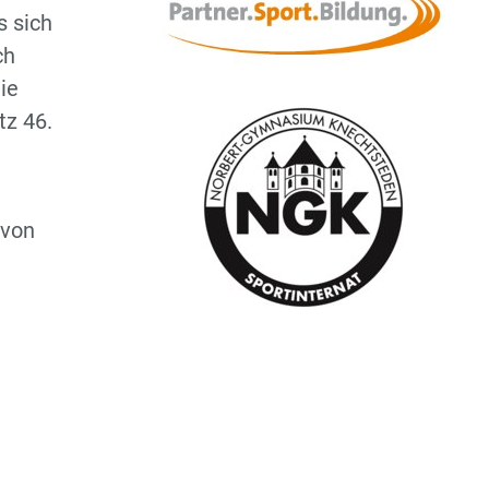
s sich
ch
ie
tz 46.
 von