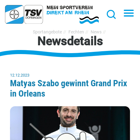
hließen
Na
Suche
TSV
Sportangebote
Fechten
News
Newsdetails
Bayer
Dormagen
1920
e.V.
12.12.2023
Matyas Szabo gewinnt Grand Prix
in Orleans