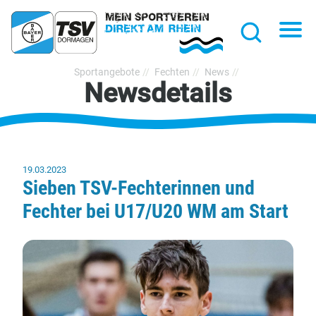
hließen
Na
Suche
TSV
Sportangebote
Fechten
News
Newsdetails
Bayer
Dormagen
1920
e.V.
19.03.2023
Sieben TSV-Fechterinnen und
Fechter bei U17/U20 WM am Start