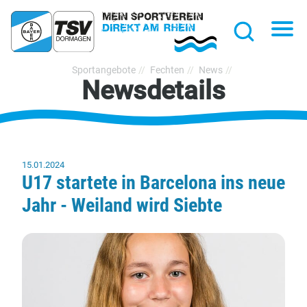
hließen
Na
Suche
TSV
Sportangebote
Fechten
News
Newsdetails
Bayer
Dormagen
1920
e.V.
15.01.2024
U17 startete in Barcelona ins neue
Jahr - Weiland wird Siebte