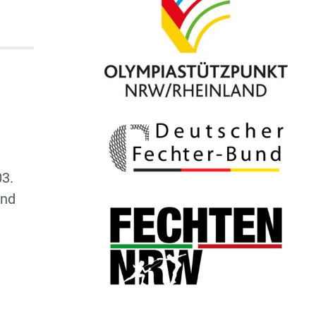
03.
and