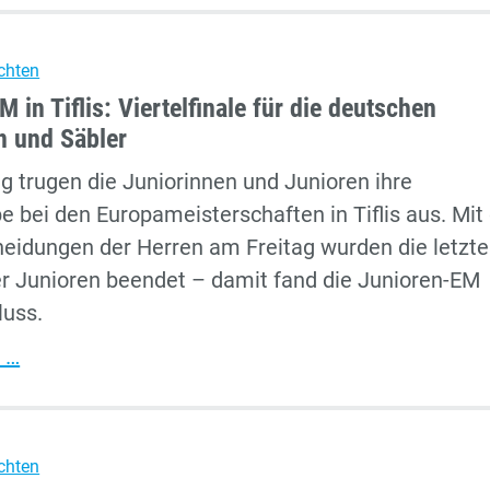
Starke
Leistung
chten
der
 in Tiflis: Viertelfinale für die deutschen
Dormagener
n und Säbler
Jugend
ag trugen die Juniorinnen und Junioren ihre
 bei den Europameisterschaften in Tiflis aus. Mit
idungen der Herren am Freitag wurden die letzt
r Junioren beendet – damit fand die Junioren-EM
luss.
Junioren-
 …
EM
in
Tiflis:
chten
Viertelfinale