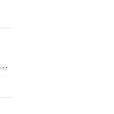
ine
 .