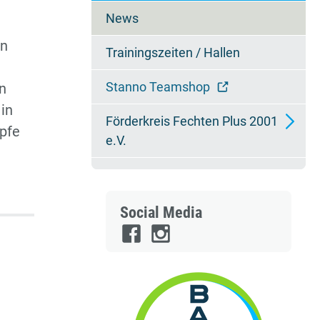
überspringen
News
en
Trainingszeiten / Hallen
Stanno Teamshop
n
 in
Förderkreis Fechten Plus 2001
pfe
e.V.
Mitglied werden
Ansprechpartner
Social Media