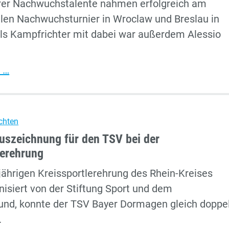
rer Nachwuchstalente nahmen erfolgreich am
Janeiro:
alen Nachwuchsturnier in Wroclaw und Breslau in
Dormagen
 Als Kampfrichter mit dabei war außerdem Alessio
entsendet
acht
FechterInnen
Internationales
 …
nach
Nachwuchsturnier
Brasilien
–
Dormagener
chten
Jugend
uszeichnung für den TSV bei der
kämpft
lerehrung
in
sjährigen Kreissportlerehrung des Rhein-Kreises
Polen
nisiert von der Stiftung Sport und dem
und, konnte der TSV Bayer Dormagen gleich doppe
.