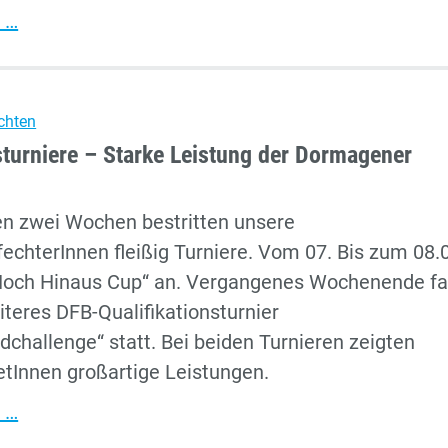
Doppelte
 …
Auszeichnung
für
den
chten
TSV
urniere – Starke Leistung der Dormagener
bei
der
ten zwei Wochen bestritten unsere
Kreissportlerehrung
chterInnen fleißig Turniere. Vom 07. Bis zum 08.
„Hoch Hinaus Cup“ an. Vergangenes Wochenende f
iteres DFB-Qualifikationsturnier
dchallenge“ statt. Bei beiden Turnieren zeigten
etInnen großartige Leistungen.
Nachwuchsturniere
 …
–