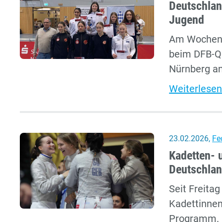
Deutschlan
Jugend
Am Wochene
beim DFB-Qu
Nürnberg an
Weiterlesen
23.02.2026
,
Fe
Kadetten- 
Deutschlan
Seit Freita
Kadettinnen
Programm. 