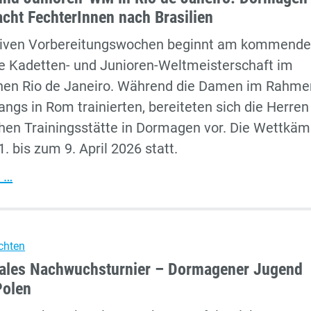
acht FechterInnen nach Brasilien
siven Vorbereitungswochen beginnt am kommend
e Kadetten- und Junioren-Weltmeisterschaft im
chen Rio de Janeiro. Während die Damen im Rahme
ngs in Rom trainierten, bereiteten sich die Herren
hen Trainingsstätte in Dormagen vor. Die Wettkäm
. bis zum 9. April 2026 statt.
Kadetten-
 …
und
Junioren-
WM
chten
in
nales Nachwuchsturnier – Dormagener Jugend
Rio
Polen
de