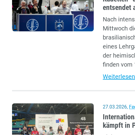
entsendet 
Nach inten
Mittwoch di
brasilianis
eines Lehrga
der heimisc
finden vom 1
Weiterlesen
27.03.2026
,
Fe
Internatio
kämpft in 