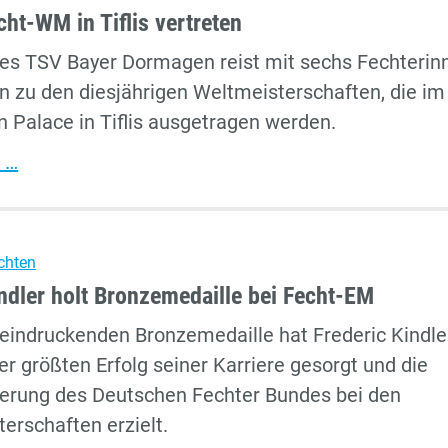
bei
ht-WM in Tiflis vertreten
der
s TSV Bayer Dormagen reist mit sechs Fechterin
Universiade
n zu den diesjährigen Weltmeisterschaften, die im
 Palace in Tiflis ausgetragen werden.
TSV
 …
bei
Fecht-
WM
chten
in
indler holt Bronzemedaille bei Fecht-EM
Tiflis
eeindruckenden Bronzemedaille hat Frederic Kindle
vertreten
er größten Erfolg seiner Karriere gesorgt und die
ierung des Deutschen Fechter Bundes bei den
erschaften erzielt.