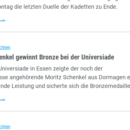
ntag die letzten Duelle der Kadetten zu Ende.
Kadetten-
 …
und
Junioren-
EM
chten
in
enkel gewinnt Bronze bei der Universiade
Tiflis:
Universiade in Essen zeigte der noch der
Bronze
asse angehörende Moritz Schenkel aus Dormagen e
für
nde Leistung und sicherte sich die Bronzemedaille
Deutschlands
Kadettinnen
Moritz
 …
Schenkel
gewinnt
Bronze
chten