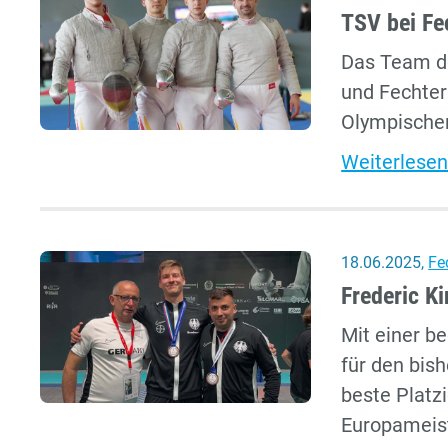
TSV bei Fec
Das Team de
und Fechter
Olympischen
Weiterlesen
18.06.2025
,
Fe
Frederic K
Mit einer b
für den bish
beste Platz
Europameist