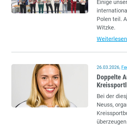
Einige unse
internation
Polen teil.
Witzke.
Weiterlesen
26.03.2026
,
Fe
Doppelte A
Kreissport
Bei der die
Neuss, orga
Kreissportb
überzeugen