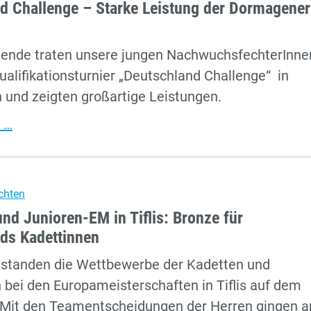
d Challenge – Starke Leistung der Dormagener
für
die
nde traten unsere jungen NachwuchsfechterInne
deutschen
alifikationsturnier „Deutschland Challenge“ in
Säblerinnen
 und zeigten großartige Leistungen.
und
Säbler
Deutschland
 …
Challenge
–
Starke
chten
Leistung
und Junioren-EM in Tiflis: Bronze für
der
ds Kadettinnen
Dormagener
g standen die Wettbewerbe der Kadetten und
Jugend
 bei den Europameisterschaften in Tiflis auf dem
Mit den Teamentscheidungen der Herren gingen 