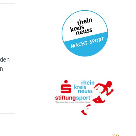
 den
en