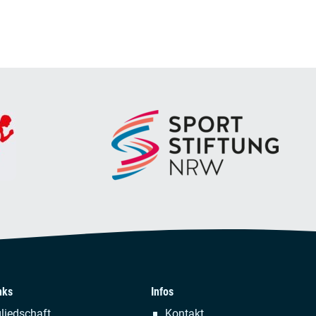
nks
Infos
tion
Navigation
liedschaft
Kontakt