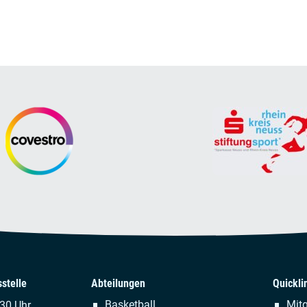
stelle
Abteilungen
Quickli
Navigation
Naviga
Basketball
Mitg
.30 Uhr