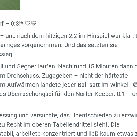
f – 0:3!* 🤍💙
– und nach dem hitzigen 2:2 im Hinspiel war klar: 
 einiges vorgenommen. Und das setzten sie
sieg!
all und Gegner laufen. Nach rund 15 Minuten dann 
inem Drehschuss. Zugegeben – nicht der härteste
m Aufwärmen landete jeder Ball satt im Winkel_ 😄
tes Überraschungsei für den Norfer Keeper. 0:1 – u
essing und versuchte, das Unentschieden zu erzwi
u Recht im oberen Tabellendrittel steht. Die
tabil, arbeitete konzentriert und ließ kaum etwas 