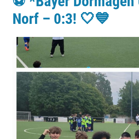
⚽️ *Bayer Dormagen 
Norf – 0:3! 🤍💙