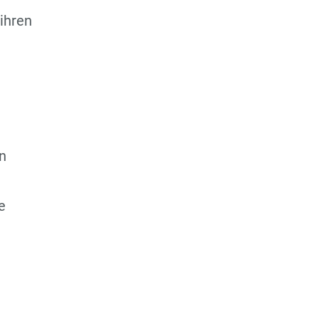
 ihren
rn
e