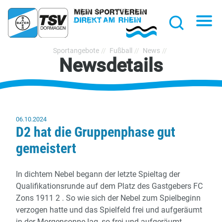
hließen
Na
Suche
TSV
Sportangebote
Fußball
News
Newsdetails
Bayer
Dormagen
1920
e.V.
06.10.2024
D2 hat die Gruppenphase gut
gemeistert
In dichtem Nebel begann der letzte Spieltag der
Qualifikationsrunde auf dem Platz des Gastgebers FC
Zons 1911 2 . So wie sich der Nebel zum Spielbeginn
verzogen hatte und das Spielfeld frei und aufgeräumt
in der Morgensonne lag, so frei und aufgeräumt