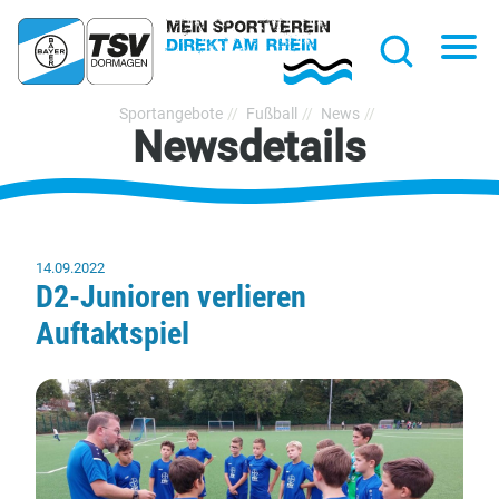
hließen
Na
Suche
TSV
Sportangebote
Fußball
News
Newsdetails
Bayer
Dormagen
1920
e.V.
14.09.2022
D2-Junioren verlieren
Auftaktspiel