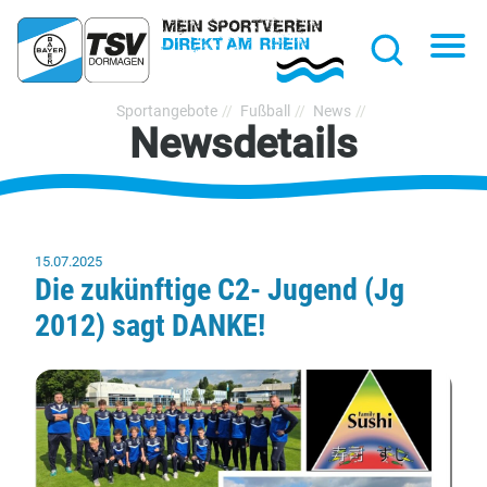
hließen
Na
Suche
TSV
Sportangebote
Fußball
News
Newsdetails
Bayer
Dormagen
1920
e.V.
15.07.2025
Die zukünftige C2- Jugend (Jg
2012) sagt DANKE!