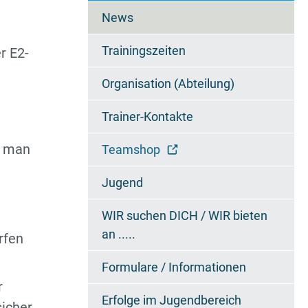
überspringen
News
Trainingszeiten
r E2-
Organisation (Abteilung)
Trainer-Kontakte
t man
Teamshop
Jugend
WIR suchen DICH / WIR bieten
an .....
rfen
Formulare / Informationen
r
Erfolge im Jugendbereich
sicher