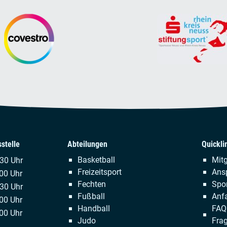
stelle
Abteilungen
Quickli
Navigation
Naviga
Basketball
Mitg
.30 Uhr
überspringen
übersp
Freizeitsport
Ans
00 Uhr
Fechten
Spor
:30 Uhr
Fußball
Anfa
00 Uhr
Handball
FAQ 
00 Uhr
Judo
Fra