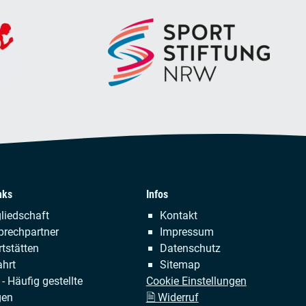
nks
Infos
tion
Navigation
liedschaft
Kontakt
ringen
überspringen
prechpartner
Impressum
tstätten
Datenschutz
hrt
Sitemap
- Häufig gestellte
Cookie Einstellungen
gen
🗎 Widerruf