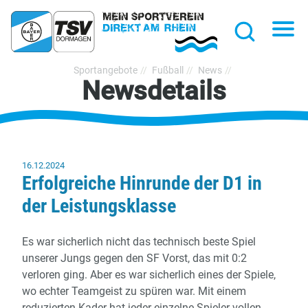
hließen
Na
Suche
TSV
Sportangebote
Fußball
News
Newsdetails
Bayer
Dormagen
1920
e.V.
16.12.2024
Erfolgreiche Hinrunde der D1 in
der Leistungsklasse
Es war sicherlich nicht das technisch beste Spiel
unserer Jungs gegen den SF Vorst, das mit 0:2
verloren ging. Aber es war sicherlich eines der Spiele,
wo echter Teamgeist zu spüren war. Mit einem
reduzierten Kader hat jeder einzelne Spieler vollen