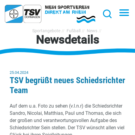
hließen
Na
Suche
TSV
Sportangebote
Fußball
News
Newsdetails
Bayer
Dormagen
1920
e.V.
25.04.2024
TSV begrüßt neues Schiedsrichter
Team
Auf dem u.a. Foto zu sehen (v.l.n.r) die Schiedsrichter
Sandro, Nicolai, Matthias, Paul und Thomas, die sich
der großen und verantwortungsvollen Aufgabe des
Schiedsrichter Sein stellen. Der TSV wünscht allen viel
Glück bei ihren Spielleitungen.