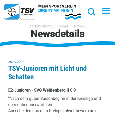
hließen
Na
Suche
TSV
Sportangebote
Fußball
News
Newsdetails
Bayer
Dormagen
1920
e.V.
26.09.2022
TSV-Junioren mit Licht und
Schatten
E2-Junioren - SVG Weißenberg II 0:9
"
Nach dem guten Saisonbeginn in der Kreisliga und
dem daher unerwarteten
Ausscheiden aus dem Kreispokalwettbewerb am