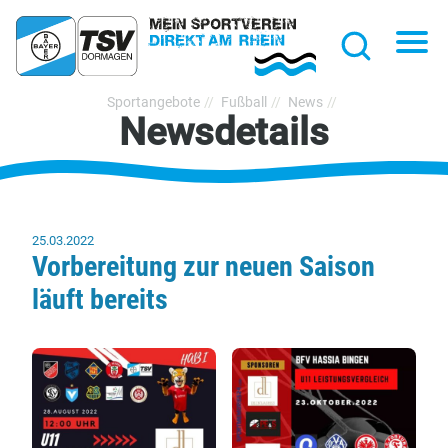
hließen
Na
Suche
TSV
Sportangebote
Fußball
News
Newsdetails
Bayer
Dormagen
1920
e.V.
25.03.2022
Vorbereitung zur neuen Saison
läuft bereits