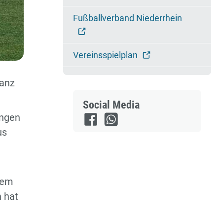
Fußballverband Niederrhein
Vereinsspielplan
lanz
Social Media
ingen
us
dem
h hat