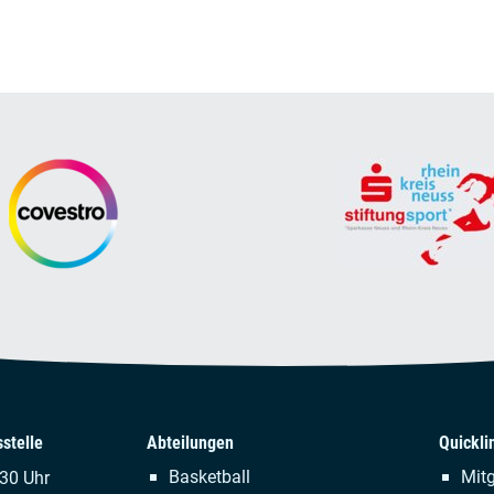
stelle
Abteilungen
Quickli
Navigation
Naviga
Basketball
Mitg
.30 Uhr