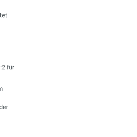
tet
:2 für
am
der