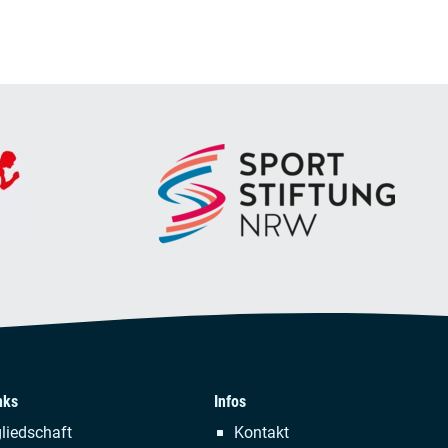
nks
Infos
tion
Navigation
liedschaft
Kontakt