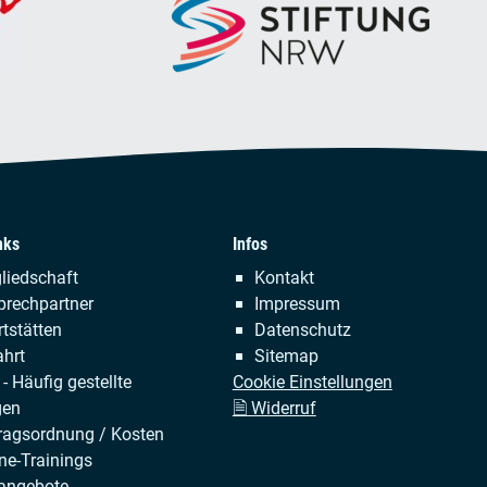
nks
Infos
tion
Navigation
liedschaft
Kontakt
ringen
überspringen
prechpartner
Impressum
tstätten
Datenschutz
hrt
Sitemap
- Häufig gestellte
Cookie Einstellungen
gen
🗎 Widerruf
ragsordnung / Kosten
ne-Trainings
angebote