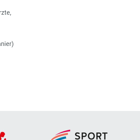
zte,
nier)