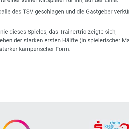
 einer seiner Mitspieler für ihn, auf der Linie.
oalie des TSV geschlagen und die Gastgeber verkür
nie dieses Spieles, das Trainertrio zeigte sich,
ben der starken ersten Hälfte (in spielerischer Ma
n starker kämperischer Form.