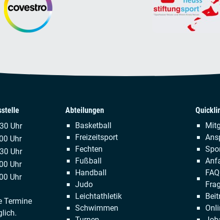
stelle
Abteilungen
Quickli
Navigation
Naviga
Basketball
Mitg
.30 Uhr
überspringen
übersp
Freizeitsport
Ans
00 Uhr
Fechten
Spor
:30 Uhr
Fußball
Anfa
00 Uhr
Handball
FAQ 
00 Uhr
Judo
Fra
Leichtathletik
Beit
e Termine
Schwimmen
Onli
lich.
Turnen
Job