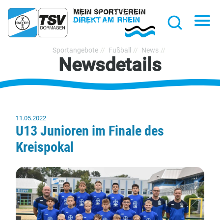
hließen
Na
Suche
TSV
Sportangebote
Fußball
News
Newsdetails
Bayer
Dormagen
1920
e.V.
11.05.2022
U13 Junioren im Finale des
Kreispokal