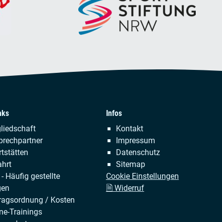
nks
Infos
tion
Navigation
liedschaft
Kontakt
ringen
überspringen
prechpartner
Impressum
tstätten
Datenschutz
hrt
Sitemap
- Häufig gestellte
Cookie Einstellungen
gen
🗎 Widerruf
ragsordnung / Kosten
ne-Trainings