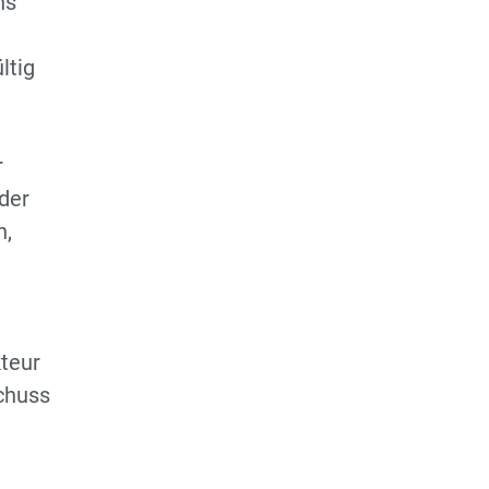
ns
ltig
r
der
n,
kteur
chuss