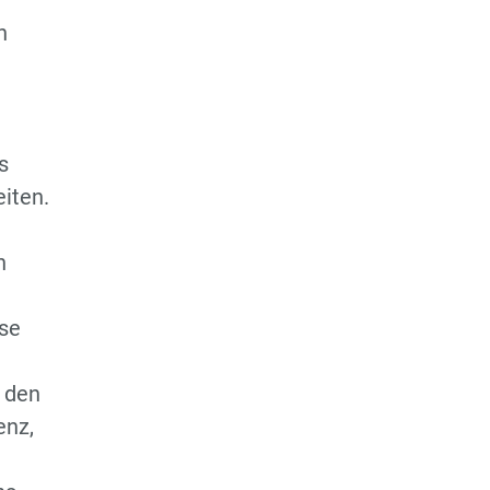
n
s
iten.
n
use
 den
enz,