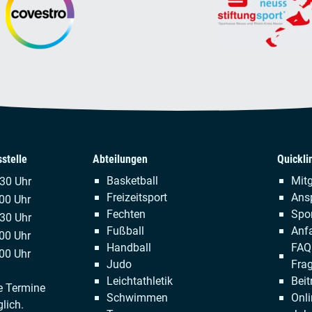
stelle
Abteilungen
Quickli
Navigation
Naviga
Basketball
Mitg
.30 Uhr
überspringen
übersp
Freizeitsport
Ans
00 Uhr
Fechten
Spor
:30 Uhr
Fußball
Anfa
00 Uhr
Handball
FAQ 
00 Uhr
Judo
Fra
Leichtathletik
Beit
e Termine
Schwimmen
Onli
lich.