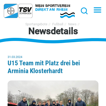
hließen
Na
Suche
TSV
Sportangebote
Fußball
News
Newsdetails
Bayer
Dormagen
1920
e.V.
31.03.2024
U15 Team mit Platz drei bei
Arminia Klosterhardt