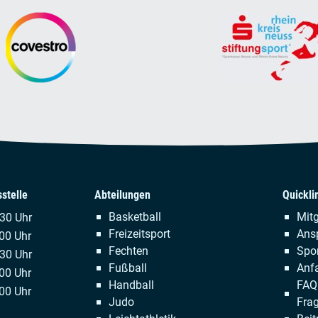
stelle
Abteilungen
Quickli
Navigation
Naviga
Basketball
Mitg
.30 Uhr
überspringen
übersp
Freizeitsport
Ans
00 Uhr
Fechten
Spor
:30 Uhr
Fußball
Anfa
00 Uhr
Handball
FAQ 
00 Uhr
Judo
Fra