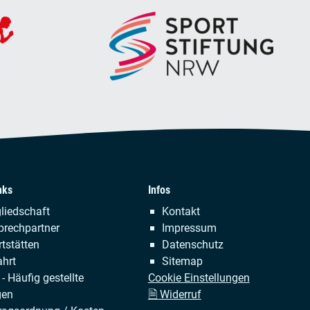
nks
Infos
tion
Navigation
liedschaft
Kontakt
ringen
überspringen
prechpartner
Impressum
tstätten
Datenschutz
hrt
Sitemap
- Häufig gestellte
Cookie Einstellungen
gen
🗎 Widerruf