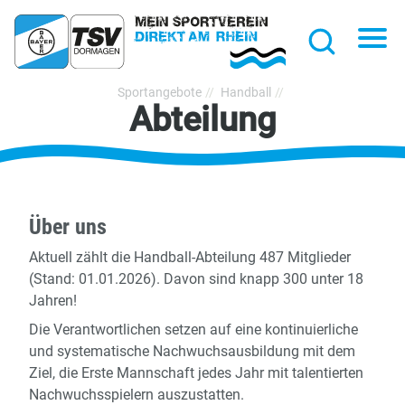
hließen
Na
Suche
TSV
Sportangebote
Handball
Abteilung
Bayer
Dormagen
1920
e.V.
Über uns
Aktuell zählt die Handball-Abteilung 487 Mitglieder
(Stand: 01.01.2026). Davon sind knapp 300 unter 18
Jahren!
Die Verantwortlichen setzen auf eine kontinuierliche
und systematische Nachwuchsausbildung mit dem
Ziel, die Erste Mannschaft jedes Jahr mit talentierten
Nachwuchsspielern auszustatten.