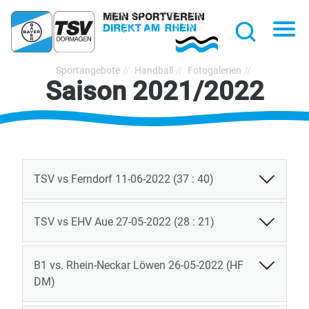
hließen
Na
Suche
TSV
Sportangebote
Handball
Fotogalerien
Saison 2021/2022
Bayer
Dormagen
1920
e.V.
TSV vs Ferndorf 11-06-2022 (37 : 40)
TSV vs EHV Aue 27-05-2022 (28 : 21)
B1 vs. Rhein-Neckar Löwen 26-05-2022 (HF
DM)