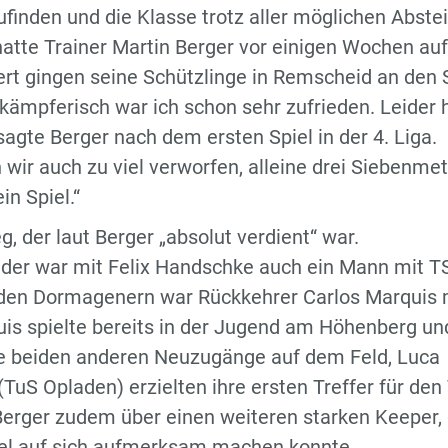
inden und die Klasse trotz aller möglichen Abste
 hatte Trainer Martin Berger vor einigen Wochen au
ert gingen seine Schützlinge in Remscheid an den S
 kämpferisch war ich schon sehr zufrieden. Leider
 sagte Berger nach dem ersten Spiel in der 4. Liga.
wir auch zu viel verworfen, alleine drei Siebenmet
n Spiel.“
, der laut Berger „absolut verdient“ war.
ider war mit Felix Handschke auch ein Mann mit T
ei den Dormagenern war Rückkehrer Carlos Marquis 
uis spielte bereits in der Jugend am Höhenberg un
e beiden anderen Neuzugänge auf dem Feld, Luca
uS Opladen) erzielten ihre ersten Treffer für den
 Berger zudem über einen weiteren starken Keeper,
piel auf sich aufmerksam machen konnte.