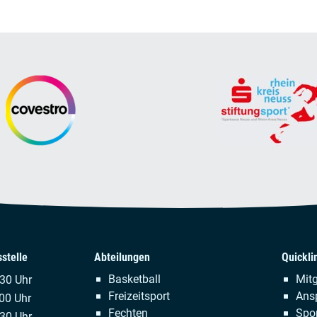
stelle
Abteilungen
Quickli
Navigation
Naviga
Basketball
Mitg
.30 Uhr
überspringen
übersp
Freizeitsport
Ans
00 Uhr
Fechten
Spor
:30 Uhr