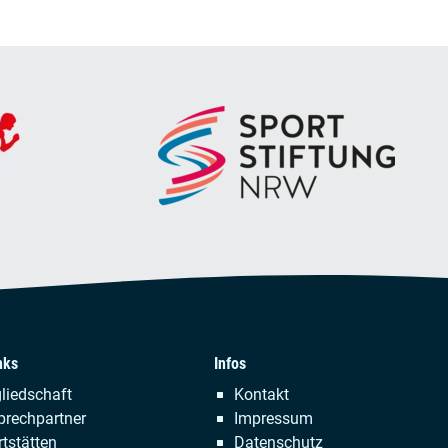
nks
Infos
tion
Navigation
liedschaft
Kontakt
ringen
überspringen
prechpartner
Impressum
tstätten
Datenschutz