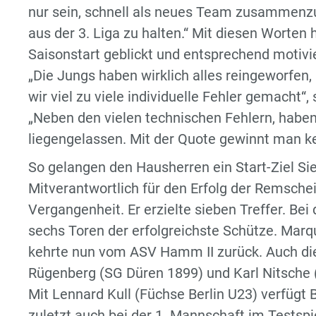
nur sein, schnell als neues Team zusammenzuf
aus der 3. Liga zu halten.“ Mit diesen Worten
Saisonstart geblickt und entsprechend motivi
„Die Jungs haben wirklich alles reingeworfen,
wir viel zu viele individuelle Fehler gemacht“,
„Neben den vielen technischen Fehlern, haben 
liegengelassen. Mit der Quote gewinnt man kei
So gelangen den Hausherren ein Start-Ziel Sieg
Mitverantwortlich für den Erfolg der Remsche
Vergangenheit. Er erzielte sieben Treffer. B
sechs Toren der erfolgreichste Schütze. Marq
kehrte nun vom ASV Hamm II zurück. Auch di
Rügenberg (SG Düren 1899) und Karl Nitsche (T
Mit Lennard Kull (Füchse Berlin U23) verfügt
zuletzt auch bei der 1. Mannschaft im Tests