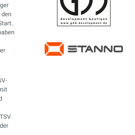
Regionsoberliga
iger
f den
D3-Jugend - Regionsklasse
tart.
 haben
D4-Jugend -
2.Regionsklasse
er
wD-Jugend - Regionsliga
E1-Jugend -
Regionsoberliga
SV-
mit
E2-Jugend - Regionsliga
d
Hobby Mannschaft
 TSV.
 der