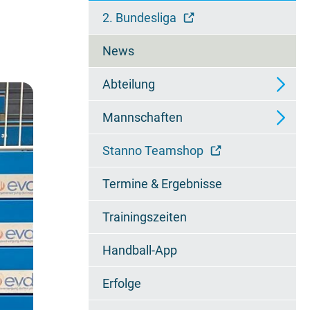
überspringen
2. Bundesliga
News
Abteilung
Mannschaften
Ansprechpartner
Stanno Teamshop
Wieselfamilie
2. Mannschaft - Regionalliga
Termine & Ergebnisse
Chronik
3. Mannschaft -
Regionsoberliga
Trainingszeiten
Jugendzertifikat
4. Mannschaft - 2.
Handball-App
Regionsklasse
Erfolge
A1-Jugend - Bundesliga