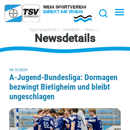
hließen
Na
Suche
TSV
Sportangebote
Handball
News
Newsdetails
Bayer
Dormagen
1920
e.V.
08.10.2024
A-Jugend-Bundesliga: Dormagen
bezwingt Bietigheim und bleibt
ungeschlagen