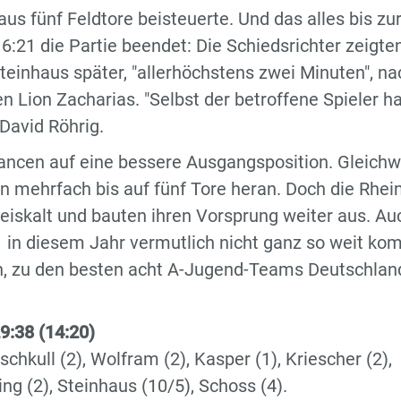
us fünf Feldtore beisteuerte. Und das alles bis zur
6:21 die Partie beendet: Die Schiedsrichter zeigte
Steinhaus später, "allerhöchstens zwei Minuten", na
Lion Zacharias. "Selbst der betroffene Spieler ha
 David Röhrig.
ancen auf eine bessere Ausgangsposition. Gleichw
 mehrfach bis auf fünf Tore heran. Doch die Rhein
eiskalt und bauten ihren Vorsprung weiter aus. Au
 in diesem Jahr vermutlich nicht ganz so weit ko
n, zu den besten acht A-Jugend-Teams Deutschlan
:38 (14:20)
hkull (2), Wolfram (2), Kasper (1), Kriescher (2),
ng (2), Steinhaus (10/5), Schoss (4).