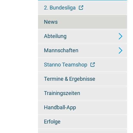
überspringen
2. Bundesliga
News
Abteilung
Mannschaften
Ansprechpartner
Stanno Teamshop
Wieselfamilie
2. Mannschaft - Regionalliga
Termine & Ergebnisse
Chronik
3. Mannschaft -
Regionsoberliga
Trainingszeiten
Jugendzertifikat
4. Mannschaft - 2.
Handball-App
Regionsklasse
Erfolge
A1-Jugend - Bundesliga