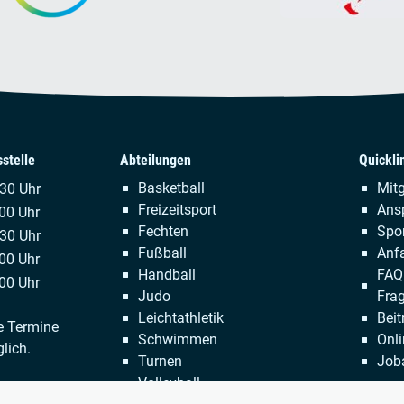
stelle
Abteilungen
Quickli
Navigation
Naviga
Basketball
Mitg
.30 Uhr
überspringen
übersp
Freizeitsport
Ans
00 Uhr
Fechten
Spor
:30 Uhr
Fußball
Anfa
00 Uhr
Handball
FAQ 
00 Uhr
Judo
Fra
Leichtathletik
Beit
e Termine
Schwimmen
Onli
lich.
Turnen
Job
Volleyball