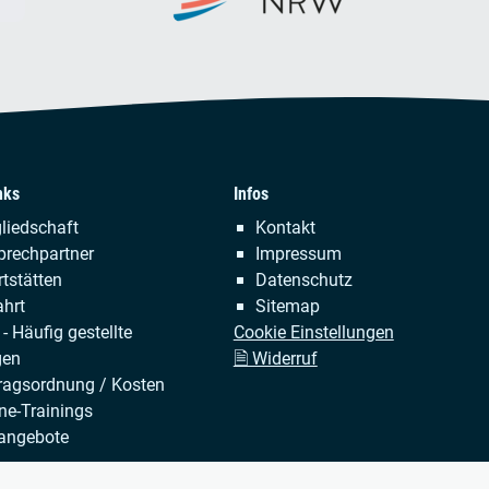
nks
Infos
tion
Navigation
liedschaft
Kontakt
ringen
überspringen
prechpartner
Impressum
tstätten
Datenschutz
hrt
Sitemap
- Häufig gestellte
Cookie Einstellungen
gen
🗎 Widerruf
ragsordnung / Kosten
ne-Trainings
angebote