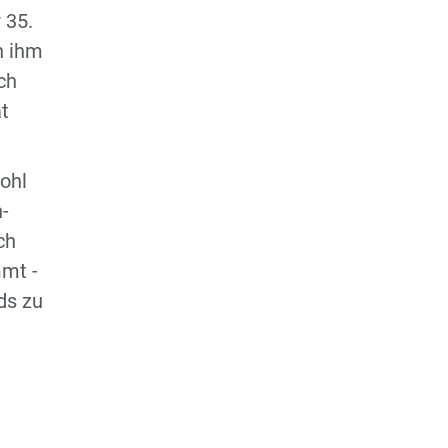
Regionsoberliga
 35.
n ihm
D3-Jugend - Regionsklasse
ch
D4-Jugend -
t
2.Regionsklasse
ohl
wD-Jugend - Regionsliga
-
E1-Jugend -
ch
Regionsoberliga
mmt -
ds zu
E2-Jugend - Regionsliga
Hobby Mannschaft