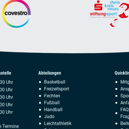
stelle
Abteilungen
Quickli
Navigation
Naviga
Basketball
Mitg
.30 Uhr
überspringen
übersp
Freizeitsport
Ans
00 Uhr
Fechten
Spor
:30 Uhr
Fußball
Anfa
00 Uhr
Handball
FAQ 
00 Uhr
Judo
Fra
Leichtathletik
Beit
e Termine