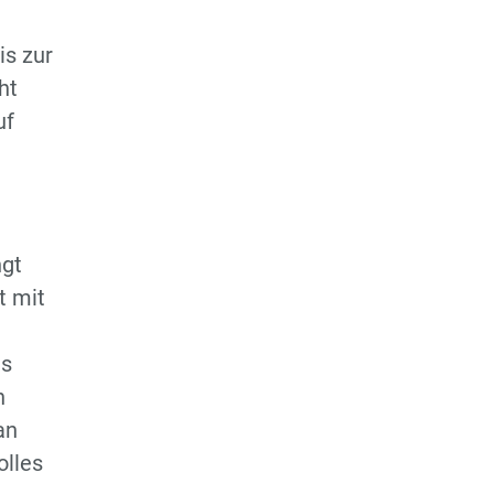
Regionsoberliga
is zur
D3-Jugend - Regionsklasse
ht
D4-Jugend -
uf
2.Regionsklasse
wD-Jugend - Regionsliga
E1-Jugend -
ngt
Regionsoberliga
t mit
E2-Jugend - Regionsliga
as
Hobby Mannschaft
n
an
olles