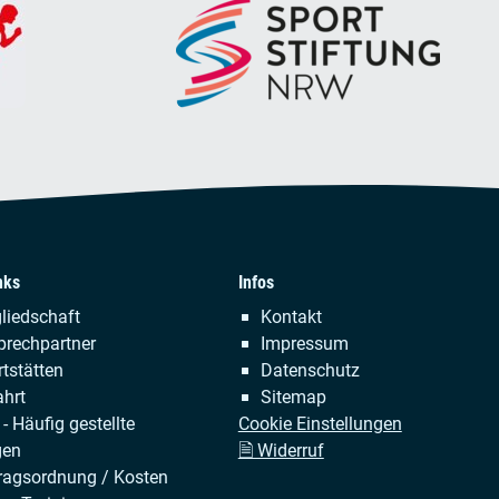
nks
Infos
tion
Navigation
liedschaft
Kontakt
ringen
überspringen
prechpartner
Impressum
tstätten
Datenschutz
hrt
Sitemap
- Häufig gestellte
Cookie Einstellungen
gen
🗎 Widerruf
ragsordnung / Kosten