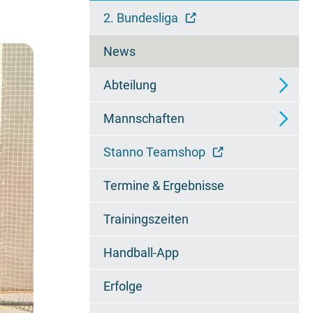
überspringen
2. Bundesliga
News
Abteilung
Mannschaften
Ansprechpartner
Stanno Teamshop
Wieselfamilie
2. Mannschaft - Regionalliga
Termine & Ergebnisse
Chronik
3. Mannschaft -
Regionsoberliga
Trainingszeiten
Jugendzertifikat
4. Mannschaft - 2.
Handball-App
Regionsklasse
Erfolge
A1-Jugend - Bundesliga