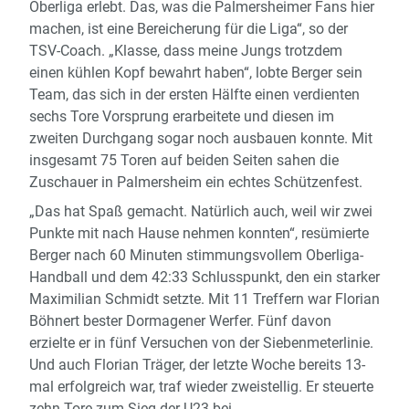
Oberliga erlebt. Das, was die Palmersheimer Fans hier
machen, ist eine Bereicherung für die Liga“, so der
TSV-Coach. „Klasse, dass meine Jungs trotzdem
einen kühlen Kopf bewahrt haben“, lobte Berger sein
Team, das sich in der ersten Hälfte einen verdienten
sechs Tore Vorsprung erarbeitete und diesen im
zweiten Durchgang sogar noch ausbauen konnte. Mit
insgesamt 75 Toren auf beiden Seiten sahen die
Zuschauer in Palmersheim ein echtes Schützenfest.
„Das hat Spaß gemacht. Natürlich auch, weil wir zwei
Punkte mit nach Hause nehmen konnten“, resümierte
Berger nach 60 Minuten stimmungsvollem Oberliga-
Handball und dem 42:33 Schlusspunkt, den ein starker
Maximilian Schmidt setzte. Mit 11 Treffern war Florian
Böhnert bester Dormagener Werfer. Fünf davon
erzielte er in fünf Versuchen von der Siebenmeterlinie.
Und auch Florian Träger, der letzte Woche bereits 13-
mal erfolgreich war, traf wieder zweistellig. Er steuerte
zehn Tore zum Sieg der U23 bei.