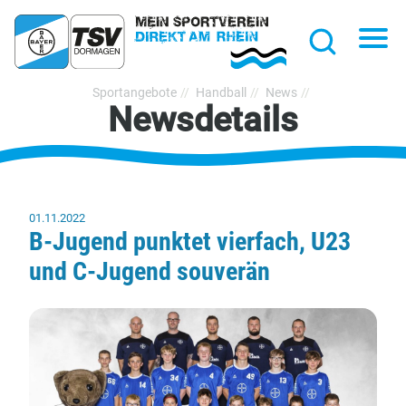
hließen
Na
Suche
TSV
Sportangebote
Handball
News
Newsdetails
Bayer
Dormagen
1920
e.V.
01.11.2022
B-Jugend punktet vierfach, U23
und C-Jugend souverän