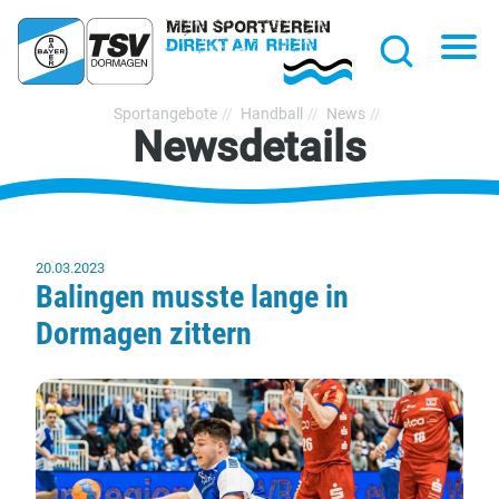
hließen
Na
Suche
TSV
Sportangebote
Handball
News
Newsdetails
Bayer
Dormagen
1920
e.V.
20.03.2023
Balingen musste lange in
Dormagen zittern