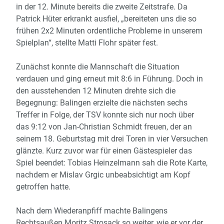
in der 12. Minute bereits die zweite Zeitstrafe. Da
Patrick Hüter erkrankt ausfiel, „bereiteten uns die so
frühen 2x2 Minuten ordentliche Probleme in unserem
Spielplan“, stellte Matti Flohr später fest.
Zunächst konnte die Mannschaft die Situation
verdauen und ging erneut mit 8:6 in Führung. Doch in
den ausstehenden 12 Minuten drehte sich die
Begegnung: Balingen erzielte die nächsten sechs
Treffer in Folge, der TSV konnte sich nur noch über
das 9:12 von Jan-Christian Schmidt freuen, der an
seinem 18. Geburtstag mit drei Toren in vier Versuchen
glänzte. Kurz zuvor war für einen Gästespieler das
Spiel beendet: Tobias Heinzelmann sah die Rote Karte,
nachdem er Mislav Grgic unbeabsichtigt am Kopf
getroffen hatte.
Nach dem Wiederanpfiff machte Balingens
Rechtsaußen Moritz Strosack so weiter, wie er vor der