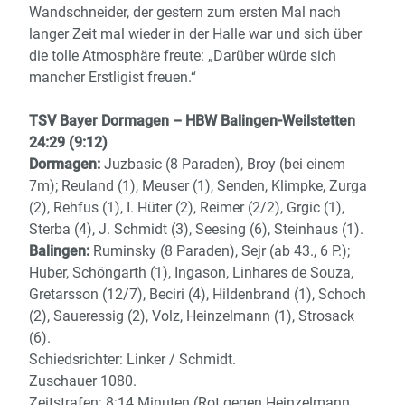
Wandschneider, der gestern zum ersten Mal nach
langer Zeit mal wieder in der Halle war und sich über
die tolle Atmosphäre freute: „Darüber würde sich
mancher Erstligist freuen.“
TSV Bayer Dormagen – HBW Balingen-Weilstetten
24:29 (9:12)
Dormagen:
Juzbasic (8 Paraden), Broy (bei einem
7m); Reuland (1), Meuser (1), Senden, Klimpke, Zurga
(2), Rehfus (1), I. Hüter (2), Reimer (2/2), Grgic (1),
Sterba (4), J. Schmidt (3), Seesing (6), Steinhaus (1).
Balingen:
Ruminsky (8 Paraden), Sejr (ab 43., 6 P.);
Huber, Schöngarth (1), Ingason, Linhares de Souza,
Gretarsson (12/7), Beciri (4), Hildenbrand (1), Schoch
(2), Saueressig (2), Volz, Heinzelmann (1), Strosack
(6).
Schiedsrichter: Linker / Schmidt.
Zuschauer 1080.
Zeitstrafen: 8:14 Minuten (Rot gegen Heinzelmann