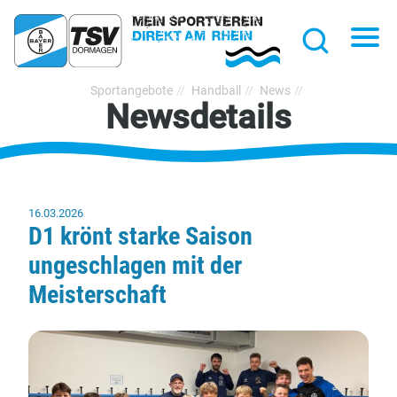
hließen
Na
Suche
TSV
Sportangebote
Handball
News
Newsdetails
Bayer
Dormagen
1920
e.V.
16.03.2026
D1 krönt starke Saison
ungeschlagen mit der
Meisterschaft