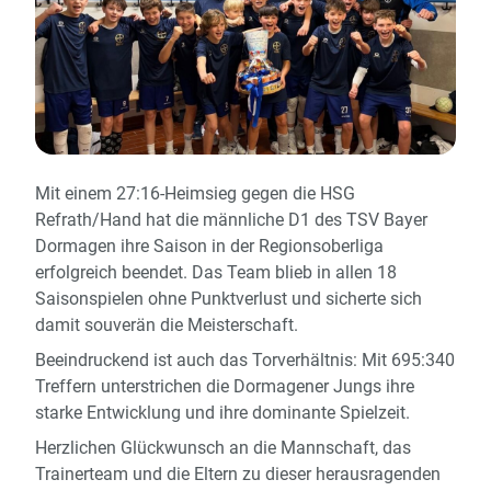
Mit
einem
27:
16-
Heimsieg
gegen
die
HSG
Refrath/
Hand
hat
die
männliche
D1
des
TSV
Bayer
Dormagen
ihre
Saison
in
der
Regionsoberliga
erfolgreich
beendet.
Das
Team
blieb
in
allen
18
Saisonspielen
ohne
Punktverlust
und
sicherte
sich
damit
souverän
die
Meisterschaft.
Beeindruckend
ist
auch
das
Torverhältnis:
Mit
695:
340
Treffern
unterstrichen
die
Dormagener
Jungs
ihre
starke
Entwicklung
und
ihre
dominante
Spielzeit.
Herzlichen
Glückwunsch
an
die
Mannschaft,
das
Trainerteam
und
die
Eltern
zu
dieser
herausragenden