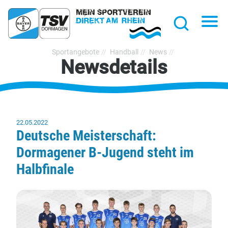
hließen
Na
Suche
TSV
Sportangebote
Handball
News
Newsdetails
Bayer
Dormagen
1920
e.V.
22.05.2022
Deutsche Meisterschaft:
Dormagener B-Jugend steht im
Halbfinale