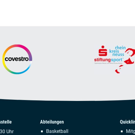
stelle
Abteilungen
Quickli
Navigation
Naviga
Basketball
Mitg
.30 Uhr