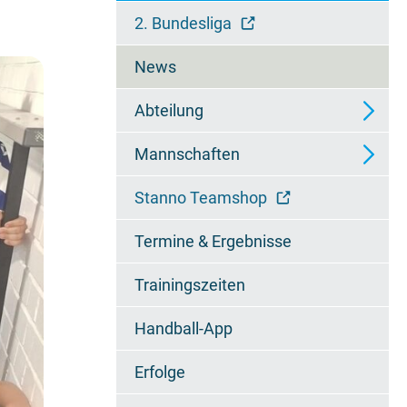
überspringen
2. Bundesliga
News
Abteilung
Mannschaften
Ansprechpartner
Stanno Teamshop
Wieselfamilie
2. Mannschaft - Regionalliga
Termine & Ergebnisse
Chronik
3. Mannschaft -
Regionsoberliga
Trainingszeiten
Jugendzertifikat
4. Mannschaft - 2.
Handball-App
Regionsklasse
Erfolge
A1-Jugend - Bundesliga