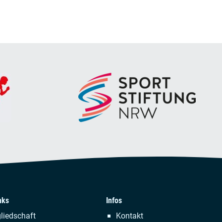
nks
Infos
tion
Navigation
liedschaft
Kontakt