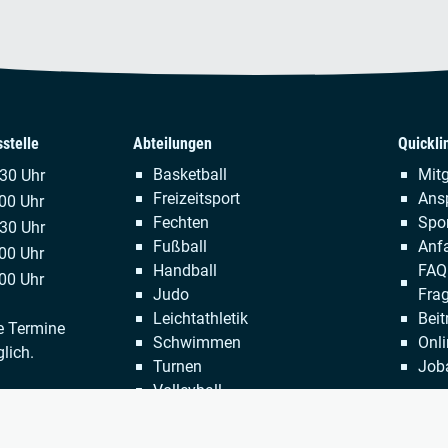
stelle
Abteilungen
Quickli
Navigation
Naviga
Basketball
Mitg
.30 Uhr
überspringen
übersp
Freizeitsport
Ans
00 Uhr
Fechten
Spor
:30 Uhr
Fußball
Anfa
00 Uhr
Handball
FAQ 
00 Uhr
Judo
Fra
Leichtathletik
Beit
e Termine
Schwimmen
Onli
lich.
Turnen
Job
Volleyball