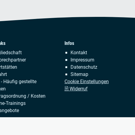
nks
Infos
tion
Navigation
liedschaft
Kontakt
ringen
überspringen
prechpartner
Impressum
tstätten
Datenschutz
hrt
Sitemap
- Häufig gestellte
Cookie Einstellungen
gen
🗎 Widerruf
ragsordnung / Kosten
ne-Trainings
angebote