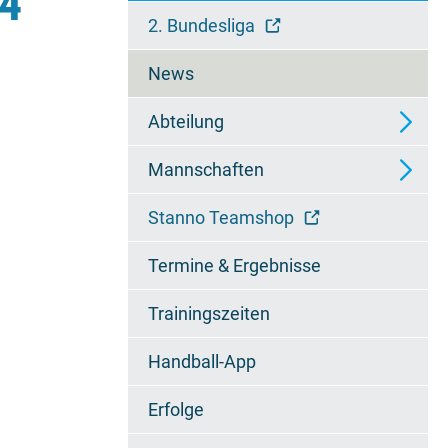
D4
überspringen
2. Bundesliga
News
Abteilung
Mannschaften
Ansprechpartner
Stanno Teamshop
Wieselfamilie
2. Mannschaft - Regionalliga
Termine & Ergebnisse
Chronik
3. Mannschaft -
Regionsoberliga
Trainingszeiten
Jugendzertifikat
4. Mannschaft - 2.
Handball-App
Regionsklasse
Erfolge
A1-Jugend - Bundesliga