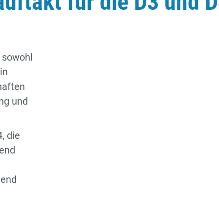
auftakt für die D3 und 
n sowohl
in
haften
ung und
, die
gend
t
dend