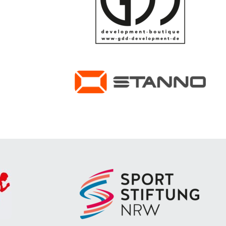
Regionsoberliga
D3-Jugend - Regionsklasse
D4-Jugend -
2.Regionsklasse
wD-Jugend - Regionsliga
E1-Jugend -
Regionsoberliga
E2-Jugend - Regionsliga
Hobby Mannschaft