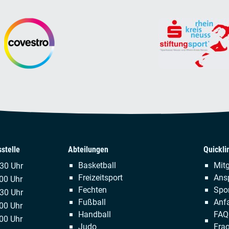
stelle
Abteilungen
Quickli
Navigation
Naviga
Basketball
Mitg
.30 Uhr
überspringen
übersp
Freizeitsport
Ans
00 Uhr
Fechten
Spor
:30 Uhr
Fußball
Anfa
00 Uhr
Handball
FAQ 
00 Uhr
Judo
Fra