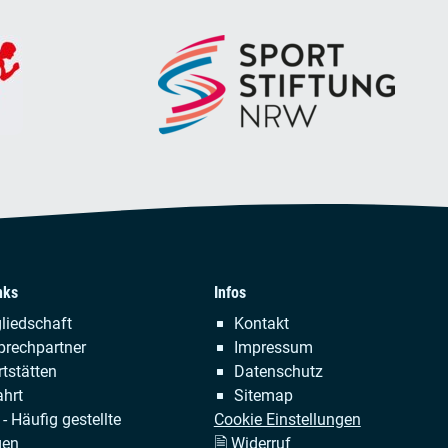
nks
Infos
tion
Navigation
liedschaft
Kontakt
ringen
überspringen
prechpartner
Impressum
tstätten
Datenschutz
hrt
Sitemap
- Häufig gestellte
Cookie Einstellungen
gen
🗎 Widerruf