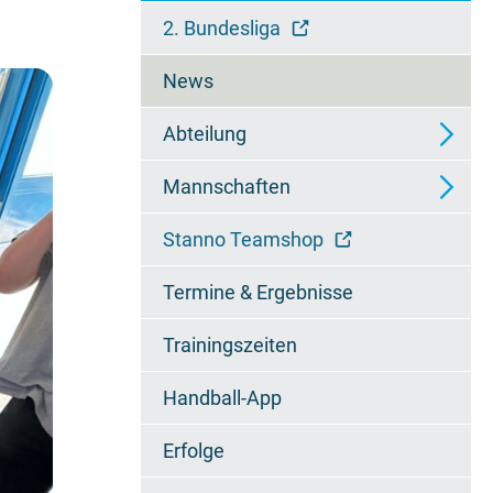
überspringen
2. Bundesliga
News
Abteilung
Mannschaften
Ansprechpartner
Stanno Teamshop
Wieselfamilie
2. Mannschaft - Regionalliga
Termine & Ergebnisse
Chronik
3. Mannschaft -
Regionsoberliga
Trainingszeiten
Jugendzertifikat
4. Mannschaft - 2.
Handball-App
Regionsklasse
Erfolge
A1-Jugend - Bundesliga