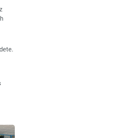
Regionsoberliga
z
ch
D3-Jugend - Regionsklasse
D4-Jugend -
2.Regionsklasse
dete.
wD-Jugend - Regionsliga
E1-Jugend -
Regionsoberliga
s
E2-Jugend - Regionsliga
Hobby Mannschaft