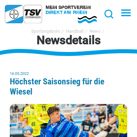
hließen
Na
Suche
TSV
Sportangebote
Handball
News
Newsdetails
Bayer
Dormagen
1920
e.V.
16.05.2022
Höchster Saisonsieg für die
Wiesel