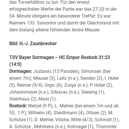
das Torverhältnis zu tun. Für den erneut
erfolgreichsten Werfer der Partie war das 27:20 in der
54. Minute übrigens ein besonderer Treffer: Es war
Reimers 133. Saisontor und damit der Gleichstand mit
dem bislang alleine führenden Andre Meuser.
Bild: H.-J. Zaunbrecher
TSV Bayer Dormagen – HC Empor Rostock 31:23
(14:9)
Dormagen:
Juzbasic (13 Paraden), Simonsen (bei
einem 7m); Meuser (3), Leitz (n.e.), Senden (2), I. Hüter
(5), Reimer (9/4), Grgic (6), Zurga (n.e.), P. Hüter (2),
Johannmeyer (n.e.), Grbavac (n.e.), Seesing (1),
Steinhaus (2), Mast (1).
Rostock:
Wetzel (9 P.), L. Mehler (bei einem 7m und ab
55., 1 P.); Wilhelm (4), Steidtmann (4), Ottsen (2), M.
Schütze (1), D. Mehler, Völzke, Witte (4/3), Schmidt (1),
A. Schütze , Mehrkens (n.e.), Kohnagel (1), Thümmler