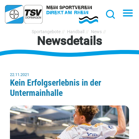
hließen
Na
Suche
TSV
Sportangebote
Handball
News
Newsdetails
Bayer
Dormagen
1920
e.V.
22.11.2021
Kein Erfolgserlebnis in der
Untermainhalle