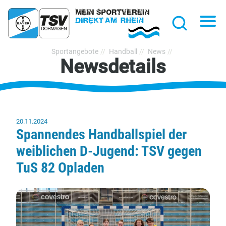
hließen
Na
Suche
TSV
Sportangebote
Handball
News
Newsdetails
Bayer
Dormagen
1920
e.V.
20.11.2024
Spannendes Handballspiel der
weiblichen D-Jugend: TSV gegen
TuS 82 Opladen