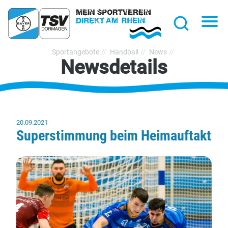
hließen
Na
Suche
TSV
Sportangebote
Handball
News
Newsdetails
Bayer
Dormagen
1920
e.V.
20.09.2021
Superstimmung beim Heimauftakt