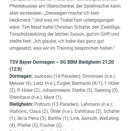
Pferdekusses am Oberschenkel, der Spielmacher kann
aber einstecken: „Deswegen mache ich kein
Heckmeck.“ Und was im Trubel fast untergegangen
wäre: Tim Mast hatte Christian Schäfer, den Zweitliga-
Torschützenkönig der letzten Saison, gut im Griff und
stellte fest: „Ich glaube, ich habe das ganz gut
umgesetzt, was wir im Training besprochen haben.“
TSV Bayer Dormagen – SG BBM Bietigheim 21:20
(12:8)
Dormagen:
Juzbasic (14 Paraden), Simonsen (n.e.);
Meuser (6), Leitz (n.e.), Eugler, Biernacki (4/1), I. Hüter
(2), P. Hüter (2), Johannmeyer, Sterba (3), Seesing (3),
Steinhaus (n.e.), Mast (1).
Bietigheim:
Poltrum (13 Paraden), Lehmann (n.e.);
Vlahovic, Claus (2), Öhler (n.e.), Dahlhaus (2), Schäfer
(1), de la Pena (3), Barthe (1), Link, Asmuth, Weßeling
(4), Pfeifer (5), Fischer (2).